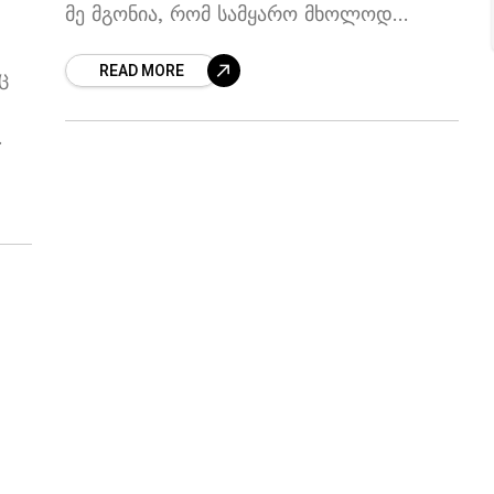
მე მგონია, რომ სამყარო მხოლოდ
დამცინავი ღიმია, რომ ბჟუტავს
READ MORE
ჩამომხრჩვალის ბაგეზე. 1908 *** მე არ
ც
ვიცი, დედამიწა ბრუნავს თუ არა
ული