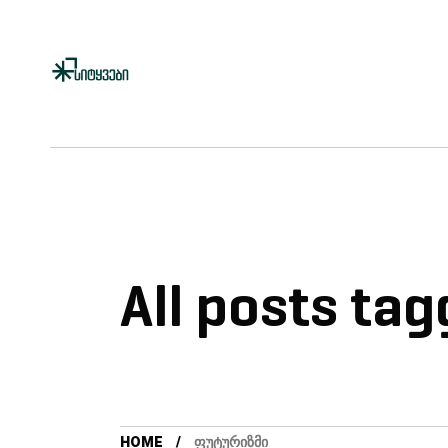
All posts ta
HOME
ᲤᲣᲢᲣᲠᲘᲖᲛᲘ