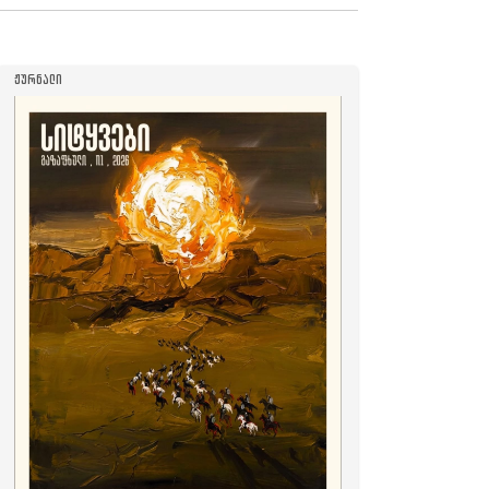
ᲟᲣᲠᲜᲐᲚᲘ