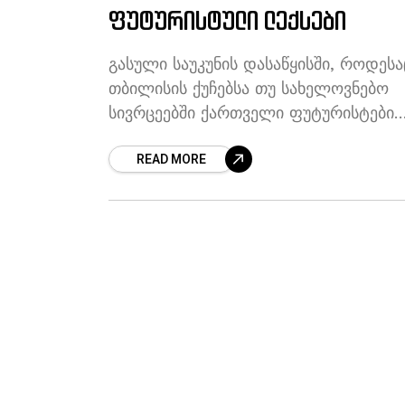
ფუტურისტული ლექსები
გასული საუკუნის დასაწყისში, როდესა
თბილისის ქუჩებსა თუ სახელოვნებო
სივრცეებში ქართველი ფუტურისტები
გამოჩნდნენ, რუსულ ფუტურიზმში უკვე
READ MORE
ორი ძირითადი მიმართულება
იკვეთებოდა: მაიაკოვსკის „ორკესტრ
პოეზია“ და ხლებნიკოვის „ზაუმი“.
ახალგაზრდა პოეტების ასპარეზზე
გამოსვლამდე, თბილისს