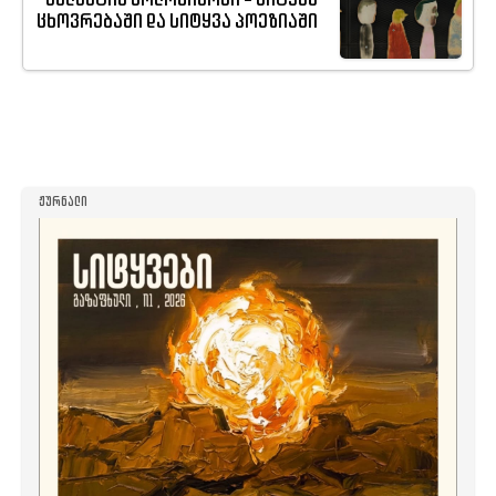
ვალენტინ ვოლოშინოვი - სიტყვა
ცხოვრებაში და სიტყვა პოეზიაში
ᲟᲣᲠᲜᲐᲚᲘ