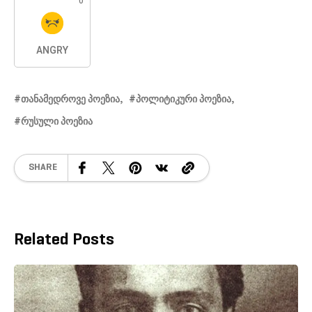
0
ANGRY
ᲗᲐᲜᲐᲛᲔᲓᲠᲝᲕᲔ ᲞᲝᲔᲖᲘᲐ
ᲞᲝᲚᲘᲢᲘᲙᲣᲠᲘ ᲞᲝᲔᲖᲘᲐ
ᲠᲣᲡᲣᲚᲘ ᲞᲝᲔᲖᲘᲐ
SHARE
Related Posts