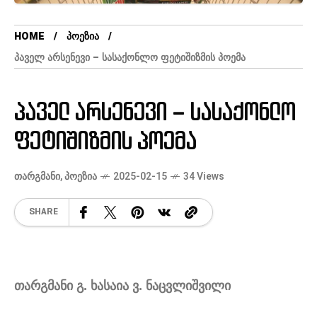
HOME
ᲞᲝᲔᲖᲘᲐ
ᲞᲐᲕᲔᲚ ᲐᲠᲡᲔᲜᲔᲕᲘ – ᲡᲐᲡᲐᲥᲝᲜᲚᲝ ᲤᲔᲢᲘᲨᲘᲖᲛᲘᲡ ᲞᲝᲔᲛᲐ
პაველ არსენევი – სასაქონლო
ფეტიშიზმის პოემა
ᲗᲐᲠᲒᲛᲐᲜᲘ
,
ᲞᲝᲔᲖᲘᲐ
2025-02-15
34 Views
SHARE
თარგმანი გ. ხასაია ვ. ნაცვლიშვილი