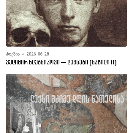
ᲞᲝᲔᲖᲘᲐ
2026-06-28
ველიმირ ხლებნიკოვი — ლექსები (ნაწილი II)