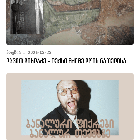
ᲞᲝᲔᲖᲘᲐ
2026-03-23
დავით ჩიხლაძე - ლექსი მძიმე დღის ნათელისა