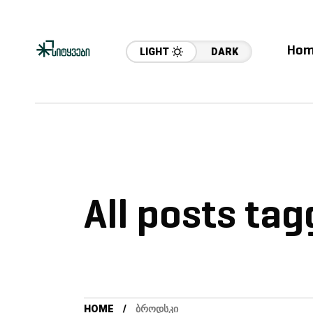
Hom
LIGHT
DARK
All posts ta
HOME
ᲑᲠᲝᲓᲡᲙᲘ