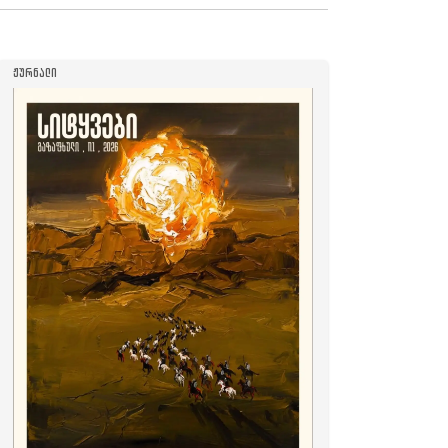
ᲟᲣᲠᲜᲐᲚᲘ