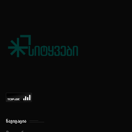
ᲜᲐᲕᲘᲒᲐᲪᲘᲐ