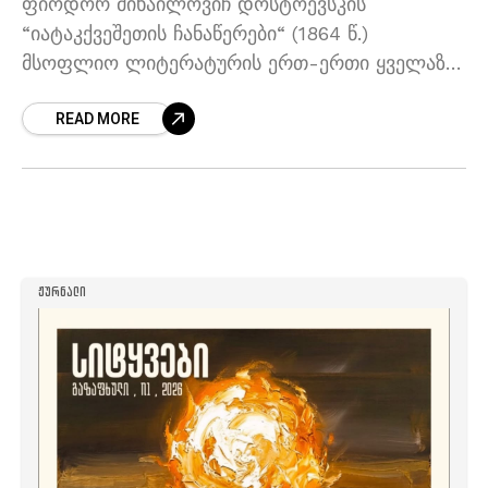
ფიოდორ მიხაილოვიჩ დოსტოევსკის
“იატაკქვეშეთის ჩანაწერები“ (1864 წ.)
მსოფლიო ლიტერატურის ერთ-ერთი ყველაზე
გენიალური, გარდამტეხი და
READ MORE
წინასწარმეტყველური წიგნია. გარკვეული
გაგებით, იგი ყველაზე მეტად “დამანგრეველი”
ტექსტია, ვინაიდან მასში თავდაყირა დგას
მეცხრამეტე საუკუნის ადამიანის
ᲟᲣᲠᲜᲐᲚᲘ