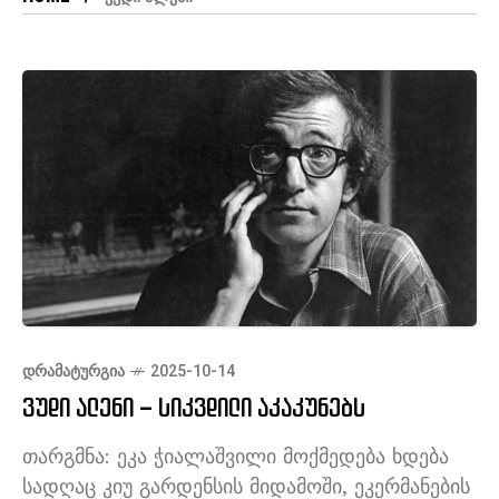
ᲓᲠᲐᲛᲐᲢᲣᲠᲒᲘᲐ
2025-10-14
ვუდი ალენი – სიკვდილი აკაკუნებს
თარგმნა: ეკა ჭიალაშვილი მოქმედება ხდება
სადღაც კიუ გარდენსის მიდამოში, ეკერმანების