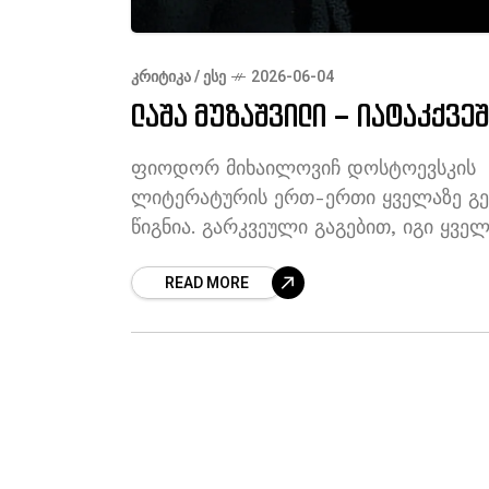
ᲙᲠᲘᲢᲘᲙᲐ / ᲔᲡᲔ
2026-06-04
ლაშა მუზაშვილი – იატაკქვე
ფიოდორ მიხაილოვიჩ დოსტოევსკის “ი
ლიტერატურის ერთ-ერთი ყველაზე გე
წიგნია. გარკვეული გაგებით, იგი ყვე
მასში თავდაყირა დგას მეცხრამეტე სა
READ MORE