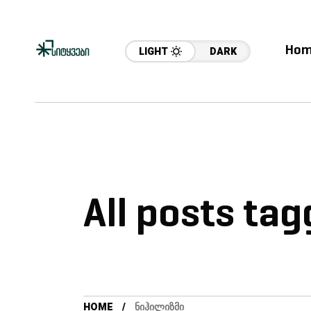
Hom
LIGHT
DARK
All posts tag
HOME
ᲜᲘᲰᲘᲚᲘᲖᲛᲘ