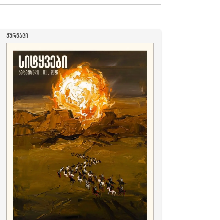
ᲟᲣᲠᲜᲐᲚᲘ