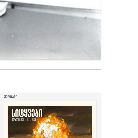
ᲟᲣᲠᲜᲐᲚᲘ