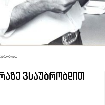
ᲡᲐᲣᲑᲠᲝᲑᲓᲘᲗ
 რაზე ვსაუბრობდით