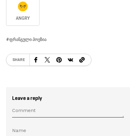
ANGRY
ᲤᲠᲐᲜᲒᲣᲚᲘ ᲞᲝᲔᲖᲘᲐ
SHARE
Leave a reply