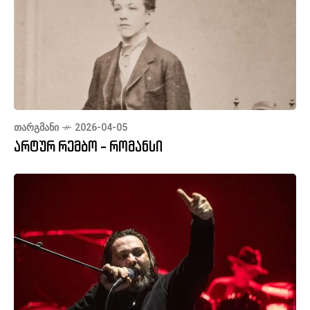
ᲗᲐᲠᲒᲛᲐᲜᲘ
2026-04-05
არტურ რემბო - რომანსი