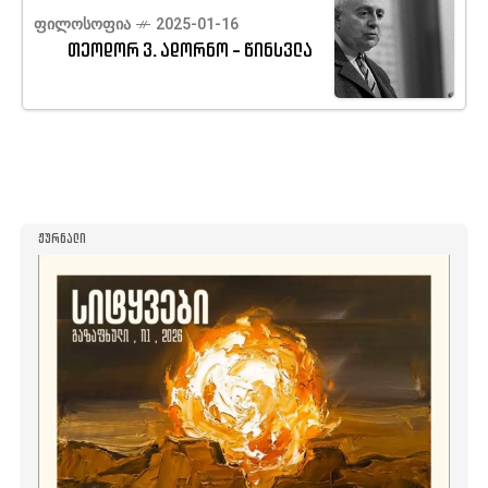
ᲤᲘᲚᲝᲡᲝᲤᲘᲐ
2025-01-16
თეოდორ ვ. ადორნო - წინსვლა
ᲟᲣᲠᲜᲐᲚᲘ