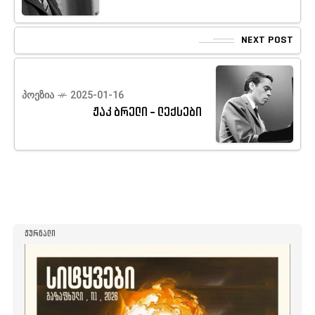
NEXT POST
ᲞᲝᲔᲖᲘᲐ
2025-01-16
ჟაკ ბრელი - ლექსები
ᲟᲣᲠᲜᲐᲚᲘ