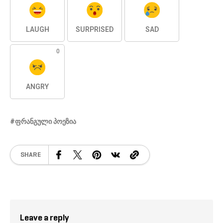
LAUGH
SURPRISED
SAD
0
ANGRY
ᲤᲠᲐᲜᲒᲣᲚᲘ ᲞᲝᲔᲖᲘᲐ
SHARE
Leave a reply