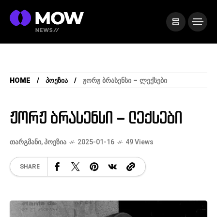
HOME
ᲞᲝᲔᲖᲘᲐ
ᲟᲝᲠᲟ ᲑᲠᲐᲡᲔᲜᲡᲘ – ᲚᲔᲥᲡᲔᲑᲘ
ჟორჟ ბრასენსი – ლექსები
ᲗᲐᲠᲒᲛᲐᲜᲘ
,
ᲞᲝᲔᲖᲘᲐ
2025-01-16
49 Views
SHARE