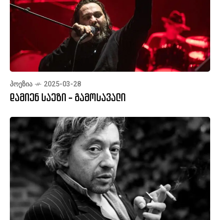
ᲞᲝᲔᲖᲘᲐ
2025-03-28
დამიენ საეზი - გამოსავალი