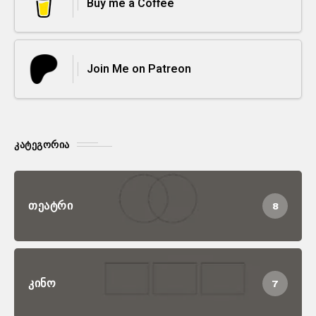
Buy me a Coffee
Join Me on Patreon
ᲙᲐᲢᲔᲒᲝᲠᲘᲐ
ᲗᲔᲐᲢᲠᲘ
8
ᲙᲘᲜᲝ
7