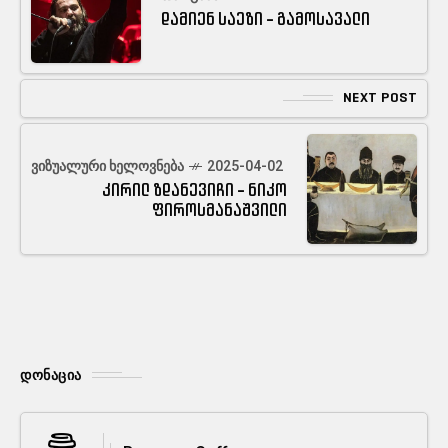
დამიენ საეზი - გამოსავალი
NEXT POST
ᲕᲘᲖᲣᲐᲚᲣᲠᲘ ᲮᲔᲚᲝᲕᲜᲔᲑᲐ
2025-04-02
კირილ ზდანევიჩი - ნიკო
ფიროსმანაშვილი
ᲓᲝᲜᲐᲪᲘᲐ