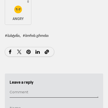
0
ANGRY
ᲑᲐᲮᲢᲘᲜᲘ
ᲑᲝᲠᲘᲡ ᲒᲠᲝᲘᲡᲘ
Leave a reply