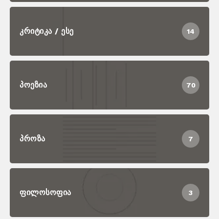
ᲙᲠᲘᲢᲘᲙᲐ / ᲔᲡᲔ
14
ᲞᲝᲔᲖᲘᲐ
70
ᲞᲠᲝᲖᲐ
7
ᲤᲘᲚᲝᲡᲝᲤᲘᲐ
3