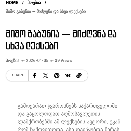
HOME
ᲞᲝᲔᲖᲘᲐ
ᲛᲘᲨᲝ ᲒᲐᲑᲣᲜᲘᲐ — ᲛᲘᲫᲦᲕᲜᲐ ᲓᲐ ᲡᲮᲕᲐ ᲚᲔᲥᲡᲔᲑᲘ
მიშო გაბუნია — მიძღვნა და
სხვა ლექსები
ᲞᲝᲔᲖᲘᲐ
2026-01-05
39 Views
SHARE
გამოეარათ ჯვაროსნებს საქართველოში
და გაყოლოდათ აღმოსავლეთის
ლაშქრობებში ამ ლექსების ავტორი
,
უკან
რომ ჩამოვიდოდა
,
ასე დაიწყებდა წერას
.