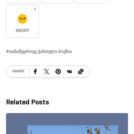
0
ANGRY
ᲗᲐᲜᲐᲛᲔᲓᲠᲝᲕᲔ ᲥᲐᲠᲗᲣᲚᲘ ᲞᲝᲔᲖᲘᲐ
SHARE
Related Posts