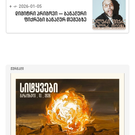
+
2026-01-05
დიმიტრი პრიგოვი — ბანალური
ფიქრები ბანალურ თემებზე
ᲟᲣᲠᲜᲐᲚᲘ