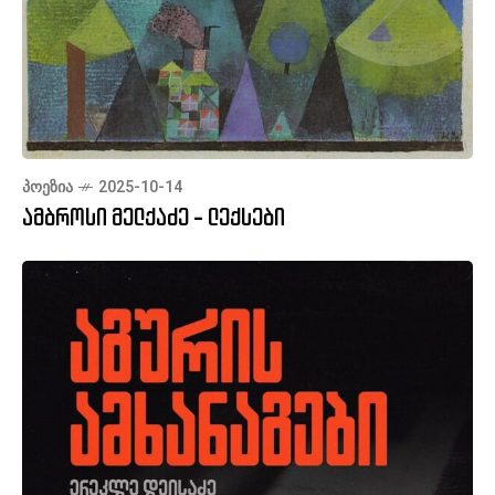
ᲞᲝᲔᲖᲘᲐ
2025-10-14
ამბროსი მელქაძე - ლექსები