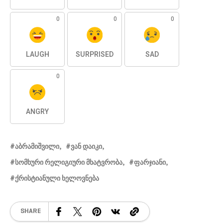
0
0
0
LAUGH
SURPRISED
SAD
0
ANGRY
ᲐᲑᲠᲐᲛᲘᲨᲕᲘᲚᲘ
ᲕᲐᲜ ᲓᲐᲘᲙᲘ
ᲡᲝᲛᲮᲣᲠᲘ ᲠᲔᲚᲘᲒᲘᲣᲠᲘ ᲛᲮᲐᲢᲕᲠᲝᲑᲐ
ᲤᲐᲠᲯᲘᲐᲜᲘ
ᲥᲠᲘᲡᲢᲘᲐᲜᲣᲚᲘ ᲮᲔᲚᲝᲕᲜᲔᲑᲐ
SHARE