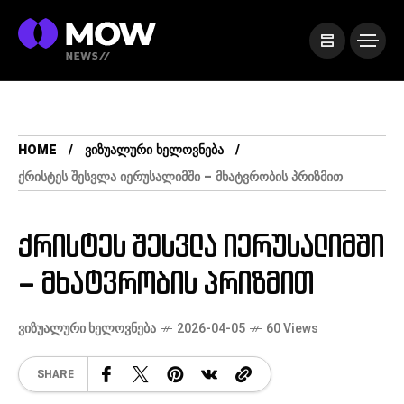
HOME
ᲕᲘᲖᲣᲐᲚᲣᲠᲘ ᲮᲔᲚᲝᲕᲜᲔᲑᲐ
ᲥᲠᲘᲡᲢᲔᲡ ᲨᲔᲡᲕᲚᲐ ᲘᲔᲠᲣᲡᲐᲚᲘᲛᲨᲘ – ᲛᲮᲐᲢᲕᲠᲝᲑᲘᲡ ᲞᲠᲘᲖᲛᲘᲗ
ქრისტეს შესვლა იერუსალიმში
– მხატვრობის პრიზმით
ᲕᲘᲖᲣᲐᲚᲣᲠᲘ ᲮᲔᲚᲝᲕᲜᲔᲑᲐ
2026-04-05
60 Views
SHARE