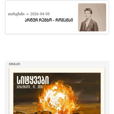
ᲗᲐᲠᲒᲛᲐᲜᲘ
2026-04-05
არტურ რემბო - რომანსი
ᲟᲣᲠᲜᲐᲚᲘ