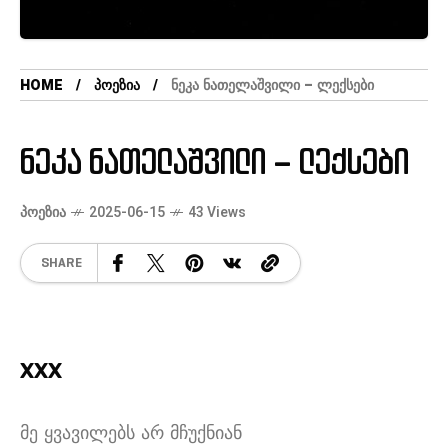
HOME
ᲞᲝᲔᲖᲘᲐ
ᲜᲔᲙᲐ ᲜᲐᲗᲔᲚᲐᲨᲕᲘᲚᲘ – ᲚᲔᲥᲡᲔᲑᲘ
ნეკა ნათელაშვილი – ლექსები
ᲞᲝᲔᲖᲘᲐ
2025-06-15
43 Views
SHARE
xxx
მე ყვავილებს არ მჩუქნიან