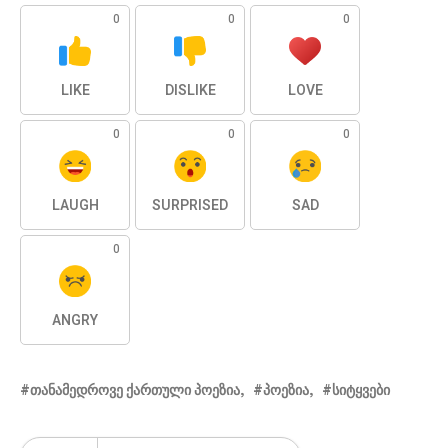
0
0
0
LIKE
DISLIKE
LOVE
0
0
0
LAUGH
SURPRISED
SAD
0
ANGRY
ᲗᲐᲜᲐᲛᲔᲓᲠᲝᲕᲔ ᲥᲐᲠᲗᲣᲚᲘ ᲞᲝᲔᲖᲘᲐ
ᲞᲝᲔᲖᲘᲐ
ᲡᲘᲢᲧᲕᲔᲑᲘ