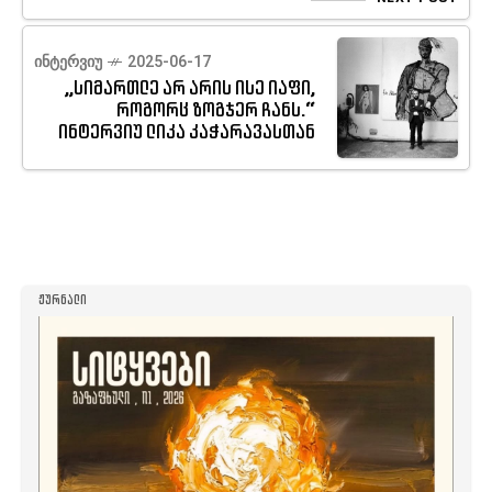
ᲘᲜᲢᲔᲠᲕᲘᲣ
2025-06-17
„სიმართლე არ არის ისე იაფი,
როგორც ზოგჯერ ჩანს.“
ინტერვიუ ლიკა კაჭარავასთან
ᲟᲣᲠᲜᲐᲚᲘ