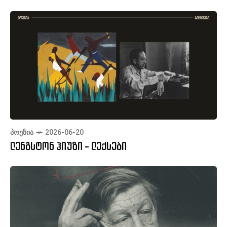
ᲞᲝᲔᲖᲘᲐ
2026-06-20
ლენგსტონ ჰიუზი - ლექსები