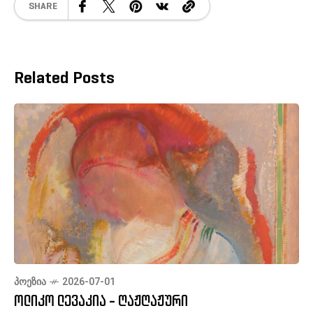
SHARE
Related Posts
ᲞᲝᲔᲖᲘᲐ
2026-07-01
ოლიკო ლევაკია - ღაჟღაჟური