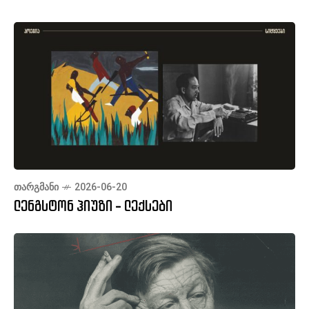
ᲗᲐᲠᲒᲛᲐᲜᲘ
2026-06-20
ლენგსტონ ჰიუზი - ლექსები