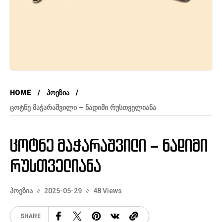
HOME
ᲞᲝᲔᲖᲘᲐ
ᲪᲝᲢᲜᲔ ᲛᲐᲭᲐᲠᲐᲨᲕᲘᲚᲘ – ᲜᲐᲓᲘᲛᲘ ᲠᲣᲡᲗᲕᲔᲚᲘᲐᲜᲐ
ცოტნე მაჭარაშვილი – ნადიმი
რუსთველიანა
ᲞᲝᲔᲖᲘᲐ
2025-05-29
48 Views
SHARE