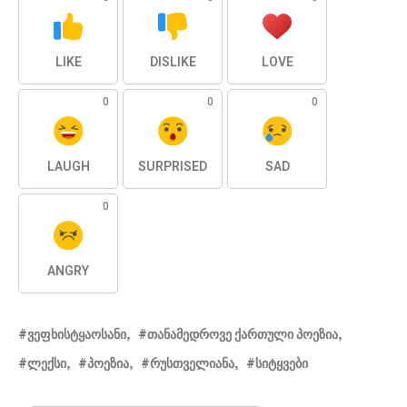
LIKE
DISLIKE
LOVE
0
0
0
LAUGH
SURPRISED
SAD
0
ANGRY
ᲕᲔᲤᲮᲘᲡᲢᲧᲐᲝᲡᲐᲜᲘ
ᲗᲐᲜᲐᲛᲔᲓᲠᲝᲕᲔ ᲥᲐᲠᲗᲣᲚᲘ ᲞᲝᲔᲖᲘᲐ
ᲚᲔᲥᲡᲘ
ᲞᲝᲔᲖᲘᲐ
ᲠᲣᲡᲗᲕᲔᲚᲘᲐᲜᲐ
ᲡᲘᲢᲧᲕᲔᲑᲘ