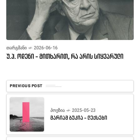
ᲗᲐᲠᲒᲛᲐᲜᲘ
2026-06-16
უ.ჰ. ოდენი - მითხარით, რა არის სიყვარული
PREVIOUS POST
ᲞᲝᲔᲖᲘᲐ
2025-05-23
მარიამ ბუკია - ლექსები