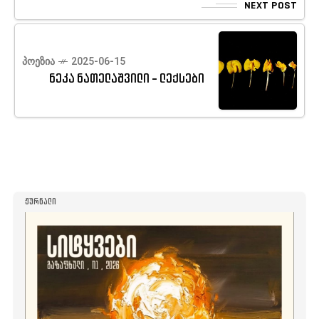
NEXT POST
ᲞᲝᲔᲖᲘᲐ
2025-06-15
ნეკა ნათელაშვილი - ლექსები
ᲟᲣᲠᲜᲐᲚᲘ