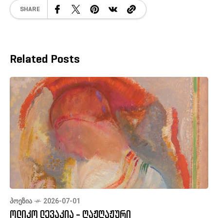
SHARE
Related Posts
ᲞᲝᲔᲖᲘᲐ
2026-07-01
ოლიკო ლევაკია - ღაჟღაჟური