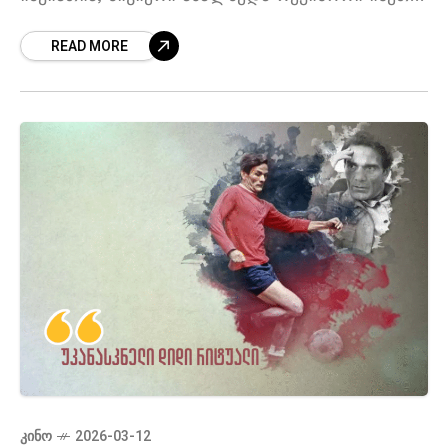
ბრწყინვალებით შეჭრილიყოს კინო სამყაროში,
READ MORE
როგორც ეს ბერნარდო ბერტოლუჩიმ მოახერხა
თავისი ფილმით „რევოლუციამდე“ (1963).
მიუხედავად იმისა, რომ
ᲙᲘᲜᲝ
2026-03-12