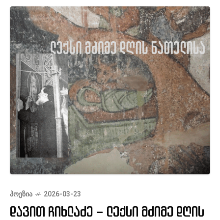
ასპარეზზე გამოსვლამდე, თბილისს
ᲞᲝᲔᲖᲘᲐ
2026-03-23
დავით ჩიხლაძე – ლექსი მძიმე დღის