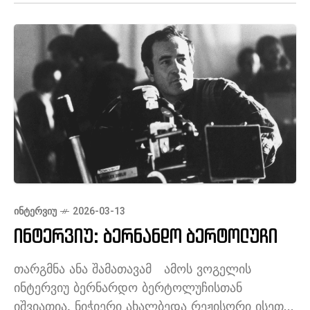
გუბეში აგდია
ᲘᲜᲢᲔᲠᲕᲘᲣ
2026-03-13
ინტერვიუ: ბერნანდო ბერტოლუჩი
თარგმნა ანა შამათავამ ამოს ვოგელის
ინტერვიუ ბერნარდო ბერტოლუჩისთან
იშვიათია, ნიჭიერი ახალბედა რეჟისორი ისეთი