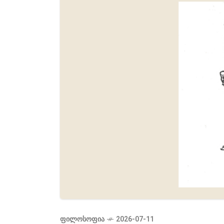
ᲤᲘᲚᲝᲡᲝᲤᲘᲐ
2026-07-11