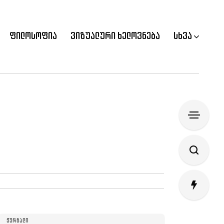
ფილოსოფია
ვიზუალური ხელოვნება
სხვა
ᲟᲣᲠᲜᲐᲚᲘ