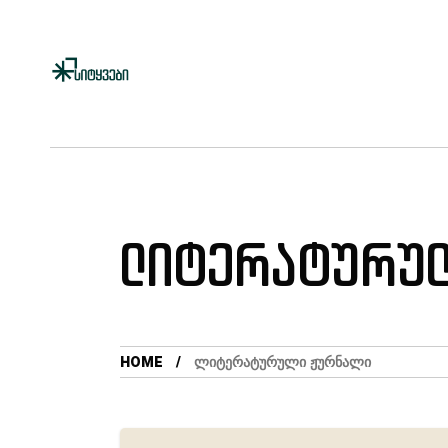
ლიტერატურულ
HOME
ᲚᲘᲢᲔᲠᲐᲢᲣᲠᲣᲚᲘ ᲟᲣᲠᲜᲐᲚᲘ