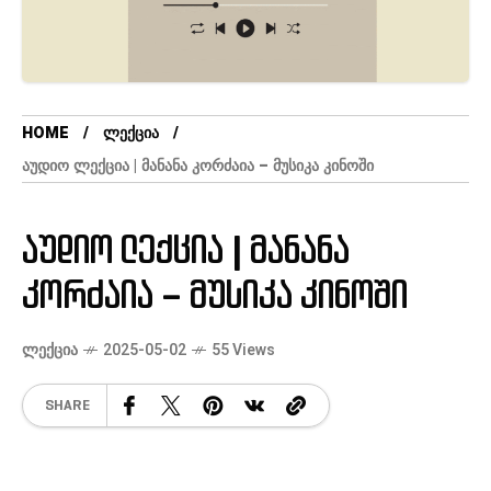
HOME
ᲚᲔᲥᲪᲘᲐ
ᲐᲣᲓᲘᲝ ᲚᲔᲥᲪᲘᲐ | ᲛᲐᲜᲐᲜᲐ ᲙᲝᲠᲫᲐᲘᲐ – ᲛᲣᲡᲘᲙᲐ ᲙᲘᲜᲝᲨᲘ
აუდიო ლექცია | მანანა
კორძაია – მუსიკა კინოში
ᲚᲔᲥᲪᲘᲐ
2025-05-02
55 Views
SHARE