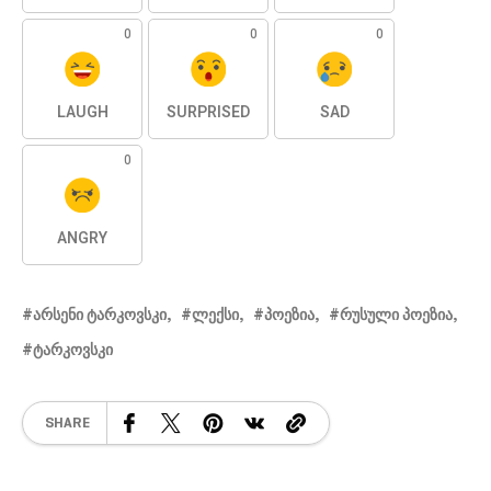
0
0
0
LAUGH
SURPRISED
SAD
0
ANGRY
ᲐᲠᲡᲔᲜᲘ ᲢᲐᲠᲙᲝᲕᲡᲙᲘ
ᲚᲔᲥᲡᲘ
ᲞᲝᲔᲖᲘᲐ
ᲠᲣᲡᲣᲚᲘ ᲞᲝᲔᲖᲘᲐ
ᲢᲐᲠᲙᲝᲕᲡᲙᲘ
SHARE