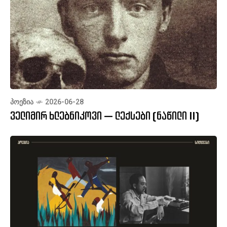
ᲞᲝᲔᲖᲘᲐ
2026-06-28
ველიმირ ხლებნიკოვი — ლექსები (ნაწილი II)