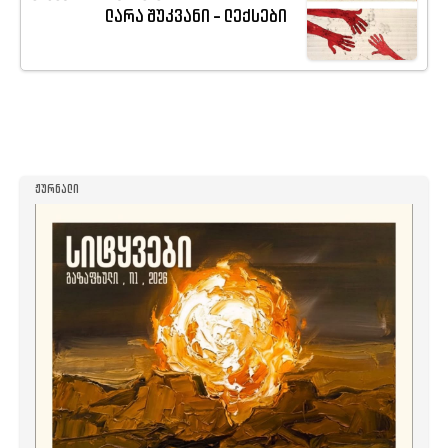
ლარა შუკვანი - ლექსები
ᲟᲣᲠᲜᲐᲚᲘ