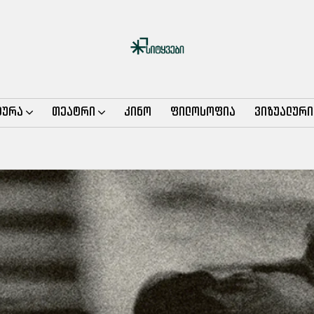
ტურა
თეატრი
კინო
ფილოსოფია
ვიზუალური