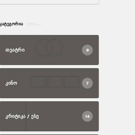
ᲙᲐᲢᲔᲒᲝᲠᲘᲐ
ᲗᲔᲐᲢᲠᲘ
8
ᲙᲘᲜᲝ
7
ᲙᲠᲘᲢᲘᲙᲐ / ᲔᲡᲔ
14