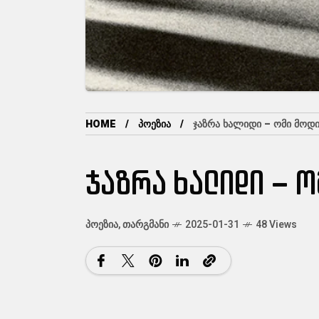
HOME
ᲞᲝᲔᲖᲘᲐ
ᲯᲐᲖᲠᲐ ᲮᲐᲚᲘᲓᲘ – ᲝᲛᲘ ᲛᲝᲓ
ჯაზრა ხალიდი – ო
ᲞᲝᲔᲖᲘᲐ
,
ᲗᲐᲠᲒᲛᲐᲜᲘ
2025-01-31
48 Views