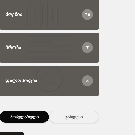
ᲞᲝᲔᲖᲘᲐ
70
ᲞᲠᲝᲖᲐ
7
ᲤᲘᲚᲝᲡᲝᲤᲘᲐ
3
ᲞᲝᲞᲣᲚᲐᲠᲣᲚᲘ
ᲣᲐᲮᲚᲔᲡᲘ