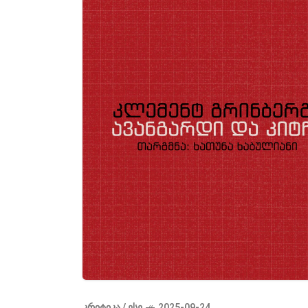
ᲙᲠᲘᲢᲘᲙᲐ / ᲔᲡᲔ
2025-09-24