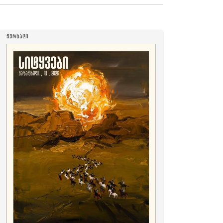
ᲟᲣᲠᲜᲐᲚᲘ