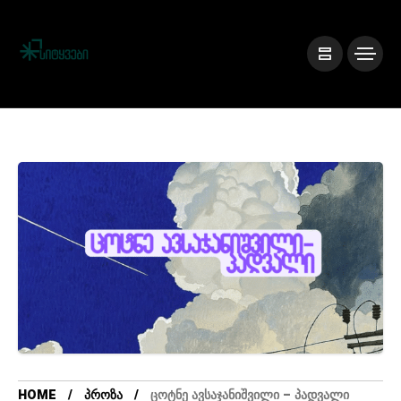
HOME
ᲞᲠᲝᲖᲐ
ᲪᲝᲢᲜᲔ ᲐᲕᲡᲐᲯᲐᲜᲘᲨᲕᲘᲚᲘ – ᲞᲐᲓᲕᲐᲚᲘ