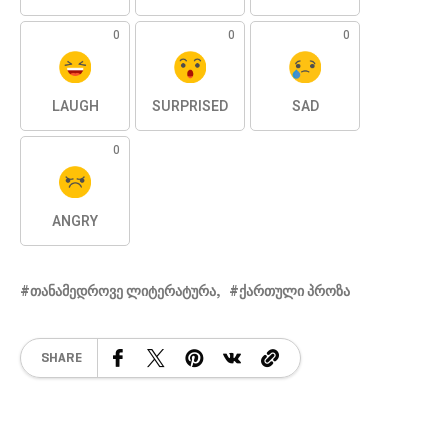
0
0
0
LAUGH
SURPRISED
SAD
0
ANGRY
ᲗᲐᲜᲐᲛᲔᲓᲠᲝᲕᲔ ᲚᲘᲢᲔᲠᲐᲢᲣᲠᲐ
ᲥᲐᲠᲗᲣᲚᲘ ᲞᲠᲝᲖᲐ
SHARE