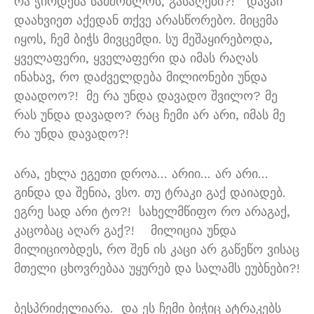
რა ჭირდება სამშობლოს
,
გასაღები
?!
დავაი
დაახვიეთ აქედან თქვე არასწორებო
.
მიცემა
იყოს
,
ჩემ ბიჭს მივცემდი
.
სუ მეშაყირებოდა
,
ყველაფერი
,
ყველაფერი და იმას რაღას
ინახავ
,
რო დაძველდება მილიონები უნდა
დაადოო
?!
მე რა უნდა დავადო შვილო
?
მე
რას უნდა დავადო
?
რაც ჩემი არ არი
,
იმას მე
რა უნდა დავადო
?!
არა
,
ეხლა ეგეთი დროა
…
არიი
…
არ არი
…
გინდა და შენია
,
ვსო
.
თუ ტრაკი გაქ დაიადებ
.
ეგრე სად არი ტო
?!
სახელმწიფო რო არაგაქ
,
კაცობაც აღარ გაქ
?!
მილიცია უნდა
მილიციობდეს
,
რო შენ ის კაცი არ გაწეწო ვისაც
მთელი ცხოვრებაა უყურებ და სალამს ეუბნები
?!
ბესპრიძელიარა
.
და ეს ჩემი ბიჭიც ატრაკებს