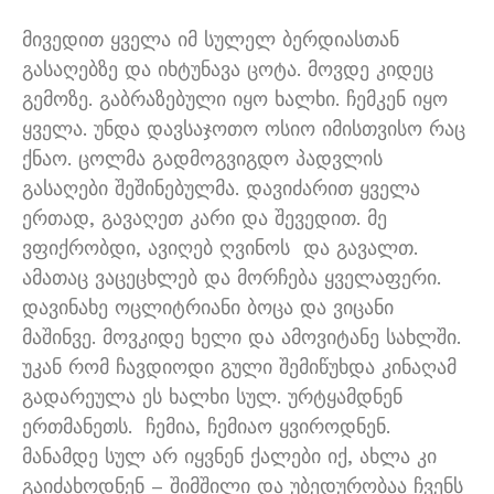
მივედით ყველა იმ სულელ ბერდიასთან
გასაღებზე და იხტუნავა ცოტა
.
მოვდე კიდეც
გემოზე
.
გაბრაზებული იყო ხალხი
.
ჩემკენ იყო
ყველა
.
უნდა დავსაჯოთო ოსიო იმისთვისო რაც
ქნაო
.
ცოლმა გადმოგვიგდო პადვლის
გასაღები შეშინებულმა
.
დავიძარით ყველა
ერთად
,
გავაღეთ კარი და შევედით
.
მე
ვფიქრობდი
,
ავიღებ ღვინოს
და გავალთ
.
ამათაც ვაცეცხლებ და მორჩება ყველაფერი
.
დავინახე ოცლიტრიანი ბოცა და ვიცანი
მაშინვე
.
მოვკიდე ხელი და ამოვიტანე სახლში
.
უკან რომ ჩავდიოდი გული შემიწუხდა კინაღამ
გადარეულა ეს ხალხი სულ
.
ურტყამდნენ
ერთმანეთს
.
ჩემია
,
ჩემიაო ყვიროდნენ
.
მანამდე სულ არ იყვნენ ქალები იქ
,
ახლა კი
გაიძახოდნენ
–
შიმშილი და უბედურობაა ჩვენს