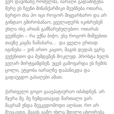
ვერ დავინახე რომელმა
,
იარაღი გადამიტენა
.
მერე ეს ჩვენი მინანქარშიკი მეუბნება ოთარა
,
ბერდო ძია ჰო იცი როგორ მიყვარხარო და არ
გინდაო გმირობანაო
,
ყველაფერს იკისრებენ
ეხლა ისე არიან გამწარებულებიო
.
ოთარას
ვეუბნები
–
რა ვქნა ბიჭო
,
ესე როგორ მიშვებით
თავზე კაცმა ჩამაბარა
…
და ყველა ერთად
იგინება
–
ვინ არიო კაციო
,
მაგის დედას ეგრე
ვუქენითო და შემდგნენ მოკლედ
.
პროსტა ხელს
ვეღარ მირტყამდნენ
.
უცებ გამოვარდა ეს ჩემის
ცოლი
,
ეტყობა იარაღზე დაპანიკდა და
გადაუგდო გასაღები ამათ
.
ქართველი გოგო გააუპატიურაო იძახდნენ
.
არ
მჯერა მე
.
მე ჩემდათავად მართალი ვარ
.
მაგრამ უნდა შევკვდომოდი ალბათ
.
რო არ
შევაკვდი
,
მაგის გამო ეხლა მთელი ცხოვრება