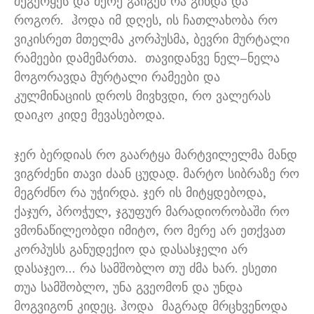
შეგერყეს და მერე გაიგებ რა გინდა და
როგორ
.
ჰოდა იმ დღეს
,
ის ჩათლახობა რო
ვიკისრეთ მთელმა კორპუსმა
,
ბევრი მურტალი
რამეები დამემართა
.
თავიდანვე ნელ
–
ნელა
მოგორავდა მურტალი რამეები და
კულმინაციის დროს მივხვდი
,
რო ვალერას
დაიკო კიდე მევასებოდა
.
ჯერ ბერდიას რო გაარტყა მარტვილელმა მანდ
ვიგრძენი თავი ძაან ცუდად
.
მარტო სიბრაზე რო
მეგრძნო რა უჭირდა
.
ჯერ ის მიტყდებოდა
,
ქაჯურ
,
პროჭულ
,
ჯგუფურ მარადიორობაში რო
ვმონაწილეობდი იმიტო
,
რო მერე არ ეთქვათ
კორპუსს განუდექიო და დასასჯელი არ
დასაჯეო
…
რა სამშობლო თუ ძმა ხარ
.
ესეთი
თუა სამშობლო
,
უნა გვეომონ და უნდა
მოგვიგონ კიდეც
.
ჰოდა
მაგრად მრცხვენოდა