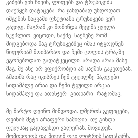
კაბებს ვინ ჩივის
,
ლიფებს და ტრუსიკებს
დაუწყეს დატაცება
.
რა ჯანდაბად უნდოდათ
იმგენის ნაცვამი ფსუტიანი ტრუსიკები ვერ
გავიგე
,
მაგრამ კი მომინდა მეცემა ყველა
წკეპლით
.
ვიცოდი
,
საქმე
–
საქმეზე რომ
მიდგებოდა მაგ ტრუსიკებზეც იმას იტყოდნენ
წიფურიამ მოიპარაო და ჩემი ცოლის ტრაკზე
ეგონებოდათ გადატკეცილი
.
არადა არაა მასე
მაგ
.
მე ასე არ ვფიქრობდი ამ საქმის გაკეთებას
.
ამათმა რაც იკისრეს ჩემ ტყუილზე ნაკლები
სიდამპლე არაა და ჩემი ტყუილი არცაა
სიდამპლე და ათასჯერ
გითხარი
რატომაც
.
მე მარტო ღვინო მინდოდა
.
ღმერთს გეფიცები
,
ღვინის მეტი არაფერი წამიღია
.
თუ გინდა
ფულსაც გადავუხდი ვალერას
.
მოვიდეს
,
მომთხოვოს და მივცემ ოცი ლიტრის საფასურს
.