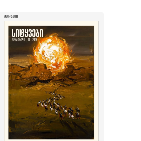
ᲟᲣᲠᲜᲐᲚᲘ