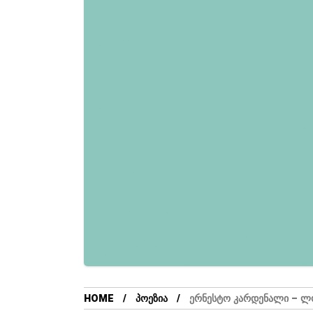
HOME
ᲞᲝᲔᲖᲘᲐ
ᲔᲠᲜᲔᲡᲢᲝ ᲙᲐᲠᲓᲔᲜᲐᲚᲘ – Ლ