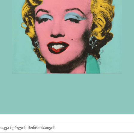
ᲝᲪᲕᲐ ᲛᲔᲠᲚᲘᲜ ᲛᲝᲜᲠᲝᲡᲐᲗᲕᲘᲡ