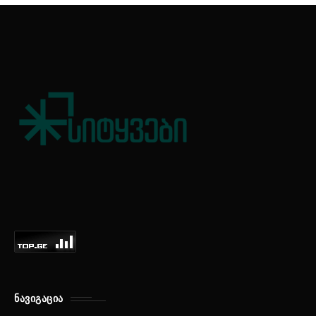
ᲜᲐᲕᲘᲒᲐᲪᲘᲐ