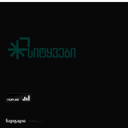
ᲜᲐᲕᲘᲒᲐᲪᲘᲐ