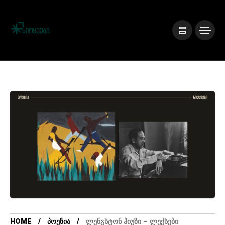
HOME
ᲞᲝᲔᲖᲘᲐ
ᲚᲔᲜᲒᲡᲢᲝᲜ ᲰᲘᲣᲖᲘ – ᲚᲔᲥᲡᲔᲑᲘ