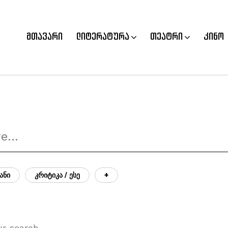
მთავარი
ლიტერატურა
თეატრი
კინო
ᲐᲜᲘ
ᲙᲠᲘᲢᲘᲙᲐ / ᲔᲡᲔ
+
ur search