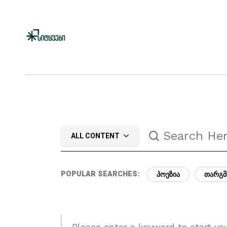
ALL CONTENT
POPULAR SEARCHES:
ᲞᲝᲔᲖᲘᲐ
ᲗᲐᲠᲒᲛ
Please enter a keyword to start yo