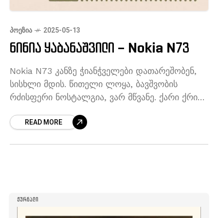
ᲞᲝᲔᲖᲘᲐ
2025-05-13
ნინია ყაბანაშვილი – Nokia N73
Nokia N73 კანზე ჭიანჭველები დათარეშობენ,
სისხლი მდის. წითელი ლოყა, ბავშვობის
რძისფერი ნოსტალგია, ვარ მწვანე. ქარი ქრის,
ჩემი ციფრული პერსონა პიქსელებად იშლება,
READ MORE
ყვავილებს მტვრად ედება. არ გამიშვა ხელი,
არ დამკარგო აპლიკაციების
ᲟᲣᲠᲜᲐᲚᲘ