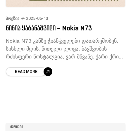
ᲞᲝᲔᲖᲘᲐ
2025-05-13
ნინია ყაბანაშვილი – Nokia N73
Nokia N73 კანზე ჭიანჭველები დათარეშობენ,
სისხლი მდის. წითელი ლოყა, ბავშვობის
რძისფერი ნოსტალგია, ვარ მწვანე. ქარი ქრის,
ჩემი ციფრული პერსონა პიქსელებად იშლება,
READ MORE
ყვავილებს მტვრად ედება. არ გამიშვა ხელი,
არ დამკარგო აპლიკაციების
ᲟᲣᲠᲜᲐᲚᲘ