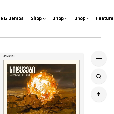
e & Demos
Shop
Shop
Shop
Feature
ᲟᲣᲠᲜᲐᲚᲘ