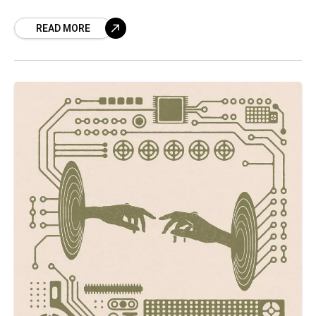
ბიჭი, რომელმაც 19 წლამდე დაწერილი
READ MORE
ლექსებით შეძლო პოეზიის რეფორმაცია
რევოლუციური იდეებით გაჟღენთილ
საფრანგეთში. ამ პუბლიკაციაში