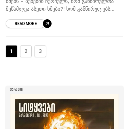
ხმებს – ბუნების ჩურჩულს, ხომ განწირულთა
მეწამლეა ასეთი ხმები?! ხომ განწირულებს
აყურადებს ფოთლების სევდა?! ყური დაუგდე,
READ MORE
ირხევიან მარადისები – ათასწლოვანი ეს ხეები
1
2
3
ᲟᲣᲠᲜᲐᲚᲘ