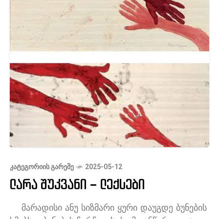
ᲙᲐᲢᲔᲒᲝᲠᲘᲘᲡ ᲒᲐᲠᲔᲨᲔ
2025-05-12
ლარა შუკვანი – ლექსები
მარადისი ანუ სიზმარი ყური დაუგდე ბუნების