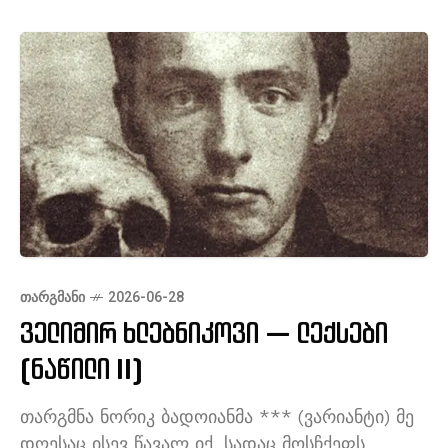
ᲗᲐᲠᲒᲛᲐᲜᲘ
2026-06-28
ველიმირ ხლებნიკოვი — ლექსები
(ნაწილი II)
თარგმნა ნორიკ ბადოიანმა *** (ვარიანტი) მე
დღესაც ისევ წავალ იქ, სადაც მოსჩქეფს