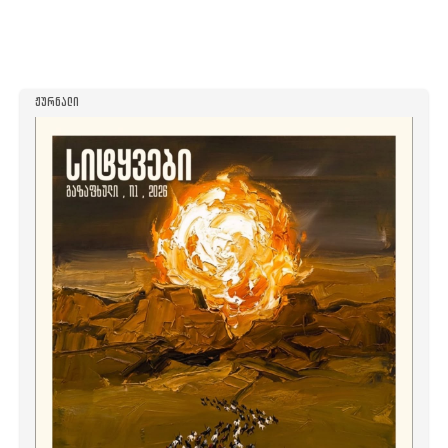
ᲟᲣᲠᲜᲐᲚᲘ