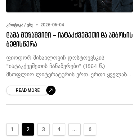
ᲙᲠᲘᲢᲘᲙᲐ / ᲔᲡᲔ
2026-06-04
ლაშა მუზაშვილი – იატაკქვეშეთი და ამბოხის
ბედისწერა
ფიოდორ მიხაილოვიჩ დოსტოევსკის
“იატაკქვეშეთის ჩანაწერები“ (1864 წ.)
მსოფლიო ლიტერატურის ერთ-ერთი ყველაზე
გენიალური, გარდამტეხი და
READ MORE
წინასწარმეტყველური წიგნია. გარკვეული
გაგებით, იგი ყველაზე მეტად “დამანგრეველი”
ტექსტია, ვინაიდან მასში თავდაყირა დგას
მეცხრამეტე საუკუნის ადამიანის
1
2
3
4
...
6